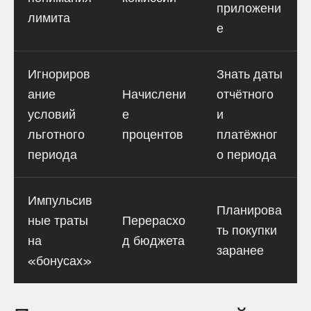
приложени
лимита
е
Игнориров
Знать даты
ание
Начислени
отчётного
условий
е
и
льготного
процентов
платёжног
периода
о периода
Импульсив
Планирова
ные траты
Перерасхо
ть покупки
на
д бюджета
заранее
«бонусах»