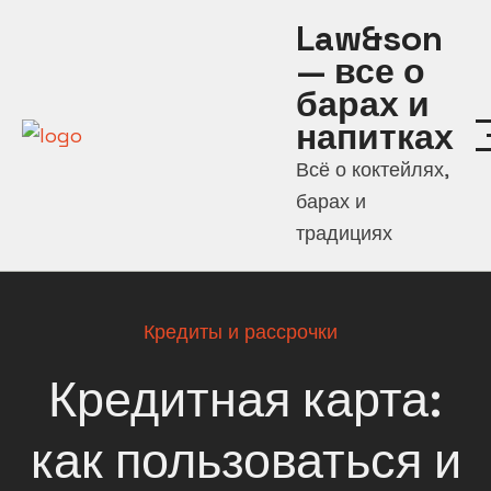
Перейти
Law&son
к
— все о
содержимому
барах и
напитках
Всё о коктейлях,
барах и
традициях
Кредиты и рассрочки
Кредитная карта:
как пользоваться и