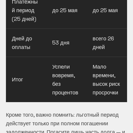
Платёжны
й период
до 25 мая
до 25 мая
(25 дней)
Дней до
всего 26
53 дня
оплаты
дней
Успели
Мало
вовремя,
времени,
Итог
без
высок риск
процентов
просрочки
Кроме того, важно помнить: льготный период
действует только при полном погашении
задолженности. Погасите лишь часть долга — и