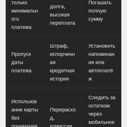
только
Погашать
долга,
минимальн
полную
высокая
ого
сумму
переплата
платежа
Штраф,
Установить
Пропуск
испорченн
напоминан
даты
ая
ия или
платежа
кредитная
автоплатё
история
ж
Следить за
Использов
остатком
ание карты
Перерасхо
через
без
д,
мобильное
понимания
комиссии